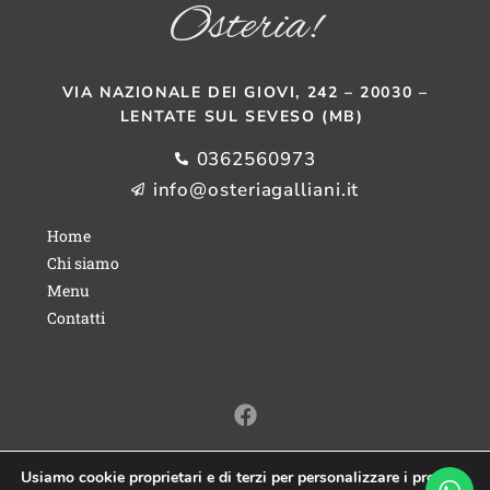
Osteria!
VIA NAZIONALE DEI GIOVI, 242 – 20030 –
LENTATE SUL SEVESO (MB)
0362560973
info@osteriagalliani.it
Home
Chi siamo
Menu
Contatti
Usiamo cookie proprietari e di terzi per personalizzare i propri
© Osteria! - MA.MI. di Dario e Davide Galliani s.n.c.
Privacy Policy